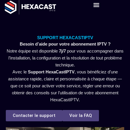
Aller
au
À PROPOS
contenu
SUPPORT HEXACASTIPTV
Besoin d’aide pour votre abonnement IPTV ?
Notre équipe est disponible
7j/7
pour vous accompagner dans
l’installation, la configuration et la résolution de tout problème
technique.
Avec le
Support HexaCastIPTV
, vous bénéficiez d’une
assistance rapide, claire et personnalisée à chaque étape —
que ce soit pour activer votre service, régler une erreur ou
obtenir des conseils sur l’utilisation de votre abonnement
HexaCastIPTV.
Contacter le support
Voir la FAQ