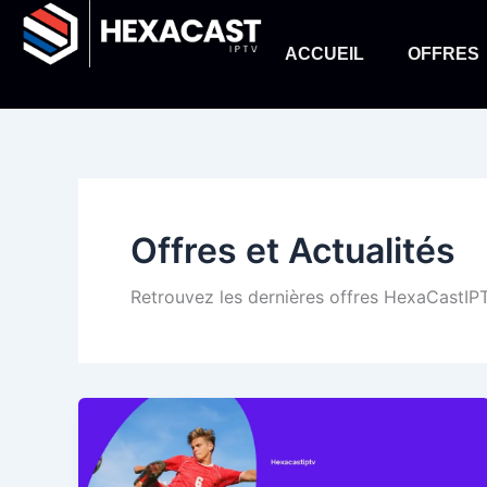
Aller
au
ACCUEIL
OFFRES
contenu
Offres et Actualités
Retrouvez les dernières offres HexaCastIPTV