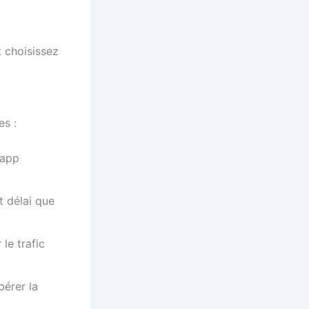
t choisissez
s :
’app
t délai que
 le trafic
bérer la