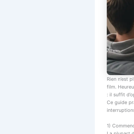
Rien n’est p
film. Heure
: il suffit 
Ce guide pr
interruption
1) Commence
La plupart 