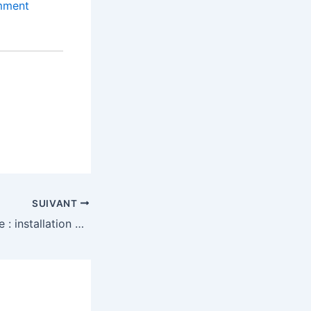
ment
SUIVANT
Smart IPTV France : installation et activation faciles avec HexaCast