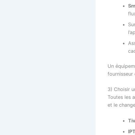
Sm
fl
Su
l’a
Ass
ca
Un équipeme
fournisseur 
3) Choisir 
Toutes les 
et le change
Ti
IP