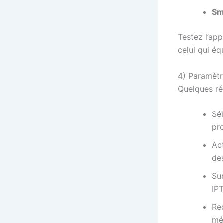
Sm
Testez l’app
celui qui éq
4) Paramètr
Quelques ré
Sé
pr
Ac
de
Sur
IPT
Re
mé