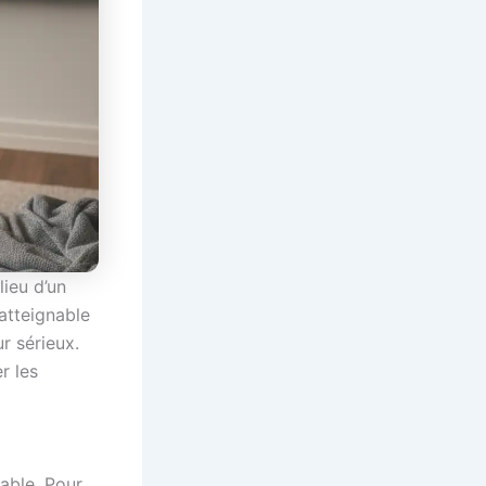
ieu d’un
atteignable
ur sérieux.
r les
able. Pour