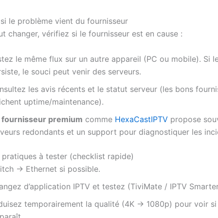
si le problème vient du fournisseur
t changer, vérifiez si le fournisseur est en cause :
tez le même flux sur un autre appareil (PC ou mobile). Si 
siste, le souci peut venir des serveurs.
sultez les avis récents et le statut serveur (les bons fourn
fichent uptime/maintenance).
n
fournisseur premium
comme
HexaCastIPTV
propose sou
rveurs redondants et un support pour diagnostiquer les inci
pratiques à tester (checklist rapide)
tch → Ethernet si possible.
angez d’application IPTV et testez (TiviMate / IPTV Smarter
duisez temporairement la qualité (4K → 1080p) pour voir si 
paraît.