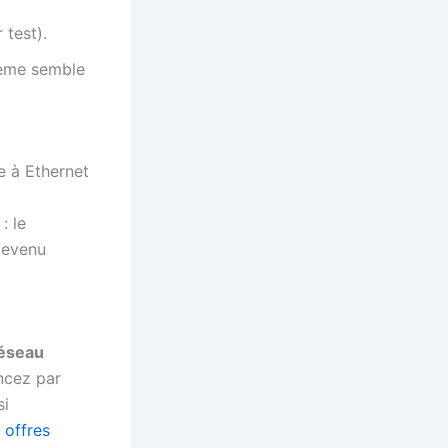
test).
lème semble
e à Ethernet
: le
edevenu
éseau
ncez par
si
s
offres