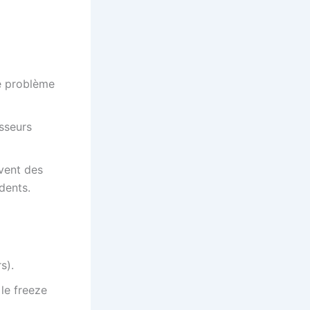
le problème
isseurs
vent des
dents.
s).
le freeze