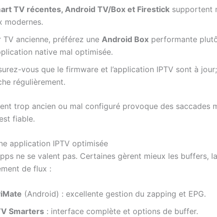
art TV récentes, Android TV/Box et Firestick
supportent 
ux modernes.
r TV ancienne, préférez une
Android Box
performante plut
pplication native mal optimisée.
urez-vous que le firmware et l’application IPTV sont à jour;
che régulièrement.
nt trop ancien ou mal configuré provoque des saccades m
est fiable.
une application IPTV optimisée
apps ne se valent pas. Certaines gèrent mieux les buffers, 
ment de flux :
viMate
(Android) : excellente gestion du zapping et EPG.
TV Smarters
: interface complète et options de buffer.