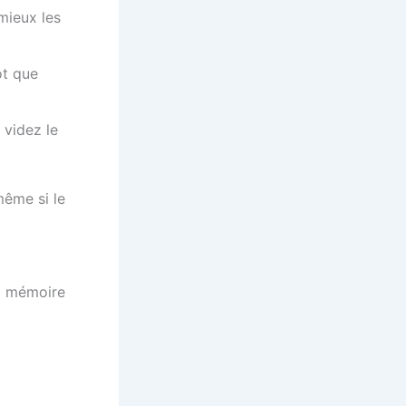
mieux les
ôt que
 videz le
ême si le
la mémoire