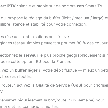
art IPTV
: simple et stable sur de nombreuses Smart TV.
 qui propose le réglage du buffer (light / medium / large) e
uilibre latence et stabilité pour votre connexion.
es réseau et optimisations anti-freeze
glages réseau simples peuvent supprimer 80 % des coupure
lectionnez le
serveur
le plus proche géographiquement si l
opose cette option (EU pour la France).
tivez un
buffer léger
si votre débit fluctue — mieux un peti
s freezes répétés.
 routeur, activez la
Qualité de Service (QoS)
pour prioriser
V.
démarrez régulièrement la box/routeur (1× semaine) pour li
moire et les connexions mortes.