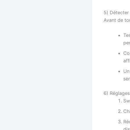
5) Détecter 
Avant de tou
Tes
per
Con
af
U
se
6) Réglages 
Swi
Ch
Ré
dis