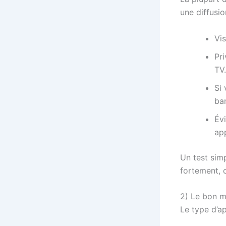
une diffusio
Vi
Pri
TV.
Si 
ba
Évi
app
Un test simp
fortement, 
2) Le bon ma
Le type d’ap