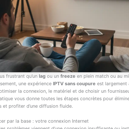
lus frustrant qu’un
lag
ou un
freeze
en plein match ou au mil
usement, une expérience
IPTV sans coupure
est largement 
d’optimiser la connexion, le matériel et de choisir un fournisse
atique vous donne toutes les étapes concrètes pour élimine
s et profiter d’une diffusion fluide.
r par la base : votre connexion Internet
des problèmes viennent d’une connexion insuffisante ou inst