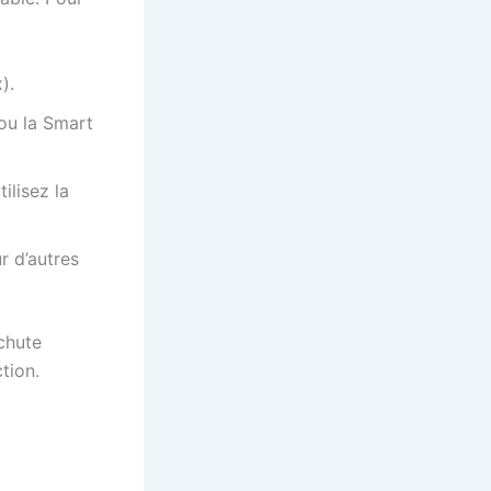
).
 ou la Smart
ilisez la
r d’autres
 chute
tion.