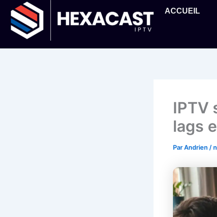
Aller
ACCUEIL
au
contenu
IPTV 
lags e
Par
Andrien
/
n